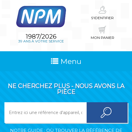
S'IDENTIFIER
1987/2026
MON PANIER
39 ANS À VOTRE SERVICE
Menu
NE CHERCHEZ PLUS - NOUS AVONS LA
PIÈCE
NOTRE GUIDE : OÙ TROUVER LA RÉFÉRENCE DE