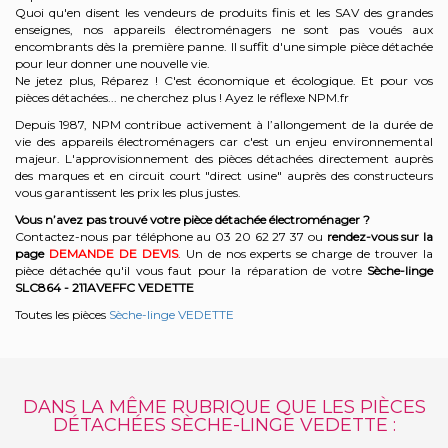
Quoi qu'en disent les vendeurs de produits finis et les SAV des grandes
enseignes, nos appareils électroménagers ne sont pas voués aux
encombrants dès la première panne. Il suffit d'une simple pièce détachée
pour leur donner une nouvelle vie.
Ne jetez plus, Réparez ! C'est économique et écologique. Et
pour vos
pièces détachées... ne cherchez plus ! Ayez le réflexe NPM.fr
Depuis 1987, NPM contribue activement à l’allongement de la durée de
vie des appareils électroménagers car c'est un enjeu environnemental
majeur. L'approvisionnement des pièces détachées directement auprès
des marques et en circuit court "direct usine" auprès des constructeurs
vous garantissent les prix les plus justes.
Vous n’avez pas trouvé votre pièce détachée électroménager ?
Contactez-nous par téléphone a
u 03 20 62 27 37
o
u
rendez-vous sur la
page
DEMANDE DE DEVIS
. Un de nos experts se charge de trouver la
pièce détachée qu'il vous faut pour la réparation de votre
Sèche-linge
SLC864 - 211AVEFFC
VEDETTE
Toutes les pièces
Sèche-linge VEDETTE
DANS LA MÊME RUBRIQUE QUE LES PIÈCES
DÉTACHÉES SÈCHE-LINGE VEDETTE :