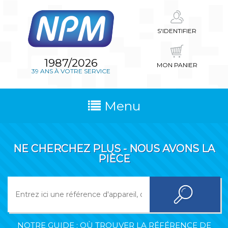
S'IDENTIFIER
1987/2026
MON PANIER
39 ANS À VOTRE SERVICE
Menu
NE CHERCHEZ PLUS - NOUS AVONS LA
PIÈCE
NOTRE GUIDE : OÙ TROUVER LA RÉFÉRENCE DE