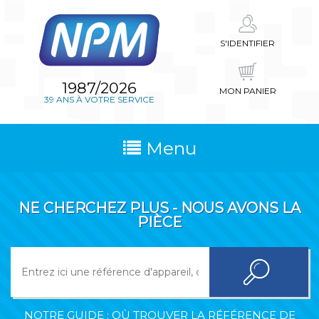
S'IDENTIFIER
1987/2026
MON PANIER
39 ANS À VOTRE SERVICE
Menu
NE CHERCHEZ PLUS - NOUS AVONS LA
PIÈCE
NOTRE GUIDE : OÙ TROUVER LA RÉFÉRENCE DE