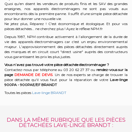
Quoi qu'en disent les vendeurs de produits finis et les SAV des grandes
enseignes, nos appareils électroménagers ne sont pas voués aux
encombrants dès la première panne. Il suffit d'une simple pièce détachée
pour leur donner une nouvelle vie.
Ne jetez plus, Réparez ! C'est économique et écologique. Et
pour vos
pièces détachées... ne cherchez plus ! Ayez le réflexe NPM.fr
Depuis 1987, NPM contribue activement à l’allongement de la durée de
vie des appareils électroménagers car c'est un enjeu environnemental
majeur. L'approvisionnement des pièces détachées directement auprès
des marques et en circuit court "direct usine" auprès des constructeurs
vous garantissent les prix les plus justes.
Vous n’avez pas trouvé votre pièce détachée électroménager ?
Contactez-nous par téléphone a
u 03 20 62 27 37
o
u
rendez-vous sur la
page
DEMANDE DE DEVIS
. Un de nos experts se charge de trouver la
pièce détachée qu'il vous faut pour la réparation de votre
Lave-linge
900PA - 900PAE/EF
BRANDT
Toutes les pièces
Lave-linge BRANDT
DANS LA MÊME RUBRIQUE QUE LES PIÈCES
DÉTACHÉES LAVE-LINGE BRANDT :