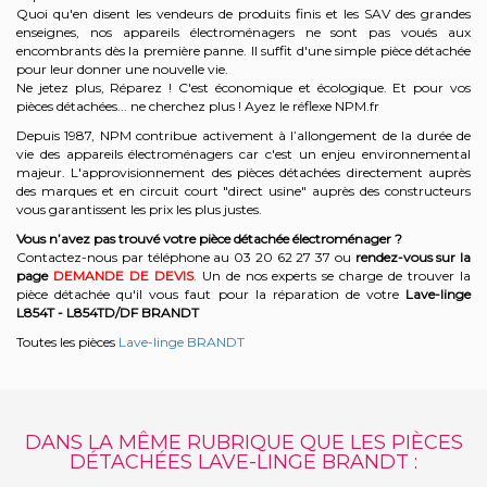
Quoi qu'en disent les vendeurs de produits finis et les SAV des grandes
enseignes, nos appareils électroménagers ne sont pas voués aux
encombrants dès la première panne. Il suffit d'une simple pièce détachée
pour leur donner une nouvelle vie.
Ne jetez plus, Réparez ! C'est économique et écologique. Et
pour vos
pièces détachées... ne cherchez plus ! Ayez le réflexe NPM.fr
Depuis 1987, NPM contribue activement à l’allongement de la durée de
vie des appareils électroménagers car c'est un enjeu environnemental
majeur. L'approvisionnement des pièces détachées directement auprès
des marques et en circuit court "direct usine" auprès des constructeurs
vous garantissent les prix les plus justes.
Vous n’avez pas trouvé votre pièce détachée électroménager ?
Contactez-nous par téléphone a
u 03 20 62 27 37
o
u
rendez-vous sur la
page
DEMANDE DE DEVIS
. Un de nos experts se charge de trouver la
pièce détachée qu'il vous faut pour la réparation de votre
Lave-linge
L854T - L854TD/DF
BRANDT
Toutes les pièces
Lave-linge BRANDT
DANS LA MÊME RUBRIQUE QUE LES PIÈCES
DÉTACHÉES LAVE-LINGE BRANDT :