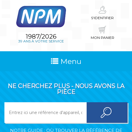
S'IDENTIFIER
1987/2026
MON PANIER
39 ANS À VOTRE SERVICE
Menu
NE CHERCHEZ PLUS - NOUS AVONS LA
PIÈCE
NOTRE GUIDE : OÙ TROUVER LA RÉFÉRENCE DE