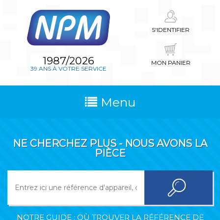
S'IDENTIFIER
1987/2026
MON PANIER
39 ANS À VOTRE SERVICE
Menu
NE CHERCHEZ PLUS - NOUS AVONS LA
PIÈCE
NOTRE GUIDE : OÙ TROUVER LA RÉFÉRENCE DE