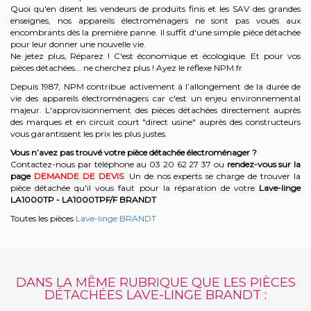
Quoi qu'en disent les vendeurs de produits finis et les SAV des grandes
enseignes, nos appareils électroménagers ne sont pas voués aux
encombrants dès la première panne. Il suffit d'une simple pièce détachée
pour leur donner une nouvelle vie.
Ne jetez plus, Réparez ! C'est économique et écologique. Et
pour vos
pièces détachées... ne cherchez plus ! Ayez le réflexe NPM.fr
Depuis 1987, NPM contribue activement à l’allongement de la durée de
vie des appareils électroménagers car c'est un enjeu environnemental
majeur. L'approvisionnement des pièces détachées directement auprès
des marques et en circuit court "direct usine" auprès des constructeurs
vous garantissent les prix les plus justes.
Vous n’avez pas trouvé votre pièce détachée électroménager ?
Contactez-nous par téléphone a
u 03 20 62 27 37
o
u
rendez-vous sur la
page
DEMANDE DE DEVIS
. Un de nos experts se charge de trouver la
pièce détachée qu'il vous faut pour la réparation de votre
Lave-linge
LA1000TP - LA1000TPF/F
BRANDT
Toutes les pièces
Lave-linge BRANDT
DANS LA MÊME RUBRIQUE QUE LES PIÈCES
DÉTACHÉES LAVE-LINGE BRANDT :