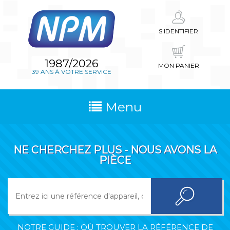
S'IDENTIFIER
1987/2026
MON PANIER
39 ANS À VOTRE SERVICE
Menu
NE CHERCHEZ PLUS - NOUS AVONS LA
PIÈCE
NOTRE GUIDE : OÙ TROUVER LA RÉFÉRENCE DE