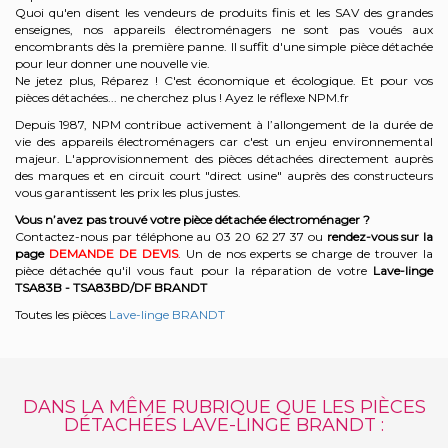
Quoi qu'en disent les vendeurs de produits finis et les SAV des grandes
enseignes, nos appareils électroménagers ne sont pas voués aux
encombrants dès la première panne. Il suffit d'une simple pièce détachée
pour leur donner une nouvelle vie.
Ne jetez plus, Réparez ! C'est économique et écologique. Et
pour vos
pièces détachées... ne cherchez plus ! Ayez le réflexe NPM.fr
Depuis 1987, NPM contribue activement à l’allongement de la durée de
vie des appareils électroménagers car c'est un enjeu environnemental
majeur. L'approvisionnement des pièces détachées directement auprès
des marques et en circuit court "direct usine" auprès des constructeurs
vous garantissent les prix les plus justes.
Vous n’avez pas trouvé votre pièce détachée électroménager ?
Contactez-nous par téléphone a
u 03 20 62 27 37
o
u
rendez-vous sur la
page
DEMANDE DE DEVIS
. Un de nos experts se charge de trouver la
pièce détachée qu'il vous faut pour la réparation de votre
Lave-linge
TSA83B - TSA83BD/DF
BRANDT
Toutes les pièces
Lave-linge BRANDT
DANS LA MÊME RUBRIQUE QUE LES PIÈCES
DÉTACHÉES LAVE-LINGE BRANDT :