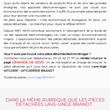
Quoi qu'en disent les vendeurs de produits finis et les SAV des grandes
enseignes, nos appareils électroménagers ne sont pas voués aux
encombrants dès la première panne. Il suffit d'une simple pièce détachée
pour leur donner une nouvelle vie.
Ne jetez plus, Réparez ! C'est économique et écologique. Et
pour vos
pièces détachées... ne cherchez plus ! Ayez le réflexe NPM.fr
Depuis 1987, NPM contribue activement à l’allongement de la durée de
vie des appareils électroménagers car c'est un enjeu environnemental
majeur. L'approvisionnement des pièces détachées directement auprès
des marques et en circuit court "direct usine" auprès des constructeurs
vous garantissent les prix les plus justes.
Vous n’avez pas trouvé votre pièce détachée électroménager ?
Contactez-nous par téléphone a
u 03 20 62 27 37
o
u
rendez-vous sur la
page
DEMANDE DE DEVIS
. Un de nos experts se charge de trouver la
pièce détachée qu'il vous faut pour la réparation de votre
Lave-linge
WTC0511F - WTC0511FE/E
BRANDT
Toutes les pièces
Lave-linge BRANDT
DANS LA MÊME RUBRIQUE QUE LES PIÈCES
DÉTACHÉES LAVE-LINGE BRANDT :