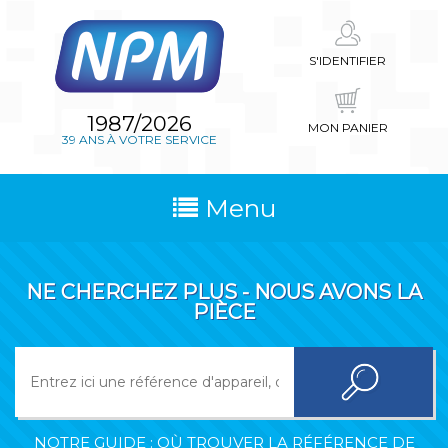
S'IDENTIFIER
1987/2026
MON PANIER
39 ANS À VOTRE SERVICE
Menu
NE CHERCHEZ PLUS - NOUS AVONS LA
PIÈCE
NOTRE GUIDE : OÙ TROUVER LA RÉFÉRENCE DE