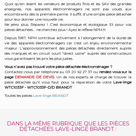
Quoi qu'en disent les vendeurs de produits finis et les SAV des grandes
enseignes, nos appareils électroménagers ne sont pas voués aux
encombrants dès la première panne. Il suffit d'une simple pièce détachée
pour leur donner une nouvelle vie.
Ne jetez plus, Réparez ! C'est économique et écologique. Et
pour vos
pièces détachées... ne cherchez plus ! Ayez le réflexe NPM.fr
Depuis 1987, NPM contribue activement à l’allongement de la durée de
vie des appareils électroménagers car c'est un enjeu environnemental
majeur. L'approvisionnement des pièces détachées directement auprès
des marques et en circuit court "direct usine" auprès des constructeurs
vous garantissent les prix les plus justes.
Vous n’avez pas trouvé votre pièce détachée électroménager ?
Contactez-nous par téléphone a
u 03 20 62 27 37
o
u
rendez-vous sur la
page
DEMANDE DE DEVIS
. Un de nos experts se charge de trouver la
pièce détachée qu'il vous faut pour la réparation de votre
Lave-linge
WTC1033F - WTC1033F-D/D
BRANDT
Toutes les pièces
Lave-linge BRANDT
DANS LA MÊME RUBRIQUE QUE LES PIÈCES
DÉTACHÉES LAVE-LINGE BRANDT :