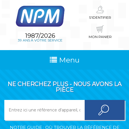
S'IDENTIFIER
1987/2026
MON PANIER
39 ANS À VOTRE SERVICE
Menu
NE CHERCHEZ PLUS - NOUS AVONS LA
PIÈCE
NOTRE GUIDE : OÙ TROUVER LA RÉFÉRENCE DE