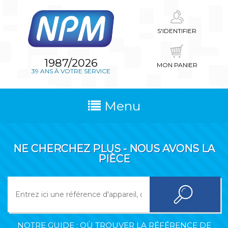
S'IDENTIFIER
1987/2026
MON PANIER
39 ANS À VOTRE SERVICE
Menu
NE CHERCHEZ PLUS - NOUS AVONS LA
PIÈCE
NOTRE GUIDE : OÙ TROUVER LA RÉFÉRENCE DE