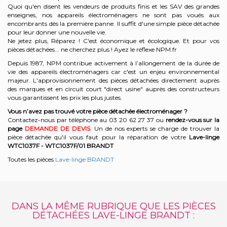
Quoi qu'en disent les vendeurs de produits finis et les SAV des grandes
enseignes, nos appareils électroménagers ne sont pas voués aux
encombrants dès la première panne. Il suffit d'une simple pièce détachée
pour leur donner une nouvelle vie.
Ne jetez plus, Réparez ! C'est économique et écologique. Et
pour vos
pièces détachées... ne cherchez plus ! Ayez le réflexe NPM.fr
Depuis 1987, NPM contribue activement à l’allongement de la durée de
vie des appareils électroménagers car c'est un enjeu environnemental
majeur. L'approvisionnement des pièces détachées directement auprès
des marques et en circuit court "direct usine" auprès des constructeurs
vous garantissent les prix les plus justes.
Vous n’avez pas trouvé votre pièce détachée électroménager ?
Contactez-nous par téléphone a
u 03 20 62 27 37
o
u
rendez-vous sur la
page
DEMANDE DE DEVIS
. Un de nos experts se charge de trouver la
pièce détachée qu'il vous faut pour la réparation de votre
Lave-linge
WTC1037F - WTC1037F/01
BRANDT
Toutes les pièces
Lave-linge BRANDT
DANS LA MÊME RUBRIQUE QUE LES PIÈCES
DÉTACHÉES LAVE-LINGE BRANDT :