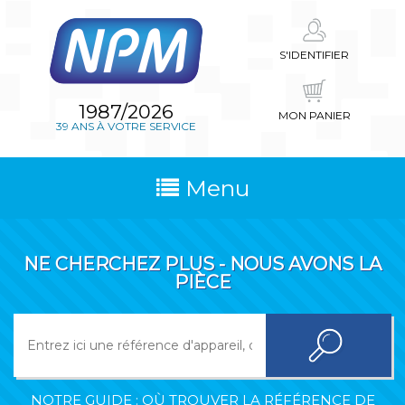
S'IDENTIFIER
1987/2026
MON PANIER
39 ANS À VOTRE SERVICE
Menu
NE CHERCHEZ PLUS - NOUS AVONS LA
PIÈCE
NOTRE GUIDE : OÙ TROUVER LA RÉFÉRENCE DE