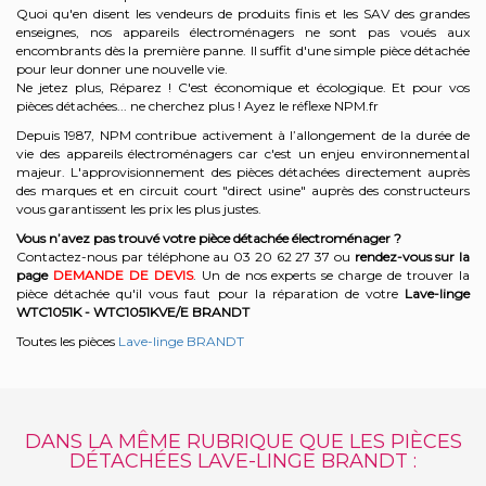
Quoi qu'en disent les vendeurs de produits finis et les SAV des grandes
enseignes, nos appareils électroménagers ne sont pas voués aux
encombrants dès la première panne. Il suffit d'une simple pièce détachée
pour leur donner une nouvelle vie.
Ne jetez plus, Réparez ! C'est économique et écologique. Et
pour vos
pièces détachées... ne cherchez plus ! Ayez le réflexe NPM.fr
Depuis 1987, NPM contribue activement à l’allongement de la durée de
vie des appareils électroménagers car c'est un enjeu environnemental
majeur. L'approvisionnement des pièces détachées directement auprès
des marques et en circuit court "direct usine" auprès des constructeurs
vous garantissent les prix les plus justes.
Vous n’avez pas trouvé votre pièce détachée électroménager ?
Contactez-nous par téléphone a
u 03 20 62 27 37
o
u
rendez-vous sur la
page
DEMANDE DE DEVIS
. Un de nos experts se charge de trouver la
pièce détachée qu'il vous faut pour la réparation de votre
Lave-linge
WTC1051K - WTC1051KVE/E
BRANDT
Toutes les pièces
Lave-linge BRANDT
DANS LA MÊME RUBRIQUE QUE LES PIÈCES
DÉTACHÉES LAVE-LINGE BRANDT :