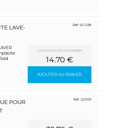
Ref. 92.028
TE LAVE-
LAVER
LIVRAISON SOUS 24H/48H
emplacée
14.70 €
 Rold
AJOUTER AU PANIER
Ref. 220131
QUE POUR
T