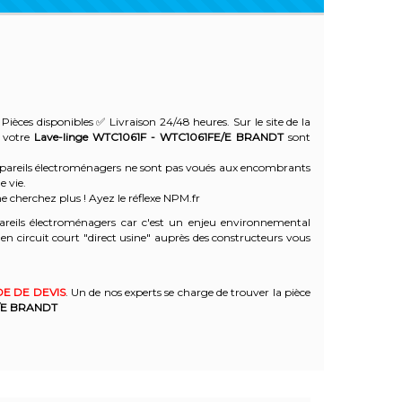
Pièces disponibles ✅ Livraison 24/48 heures. Sur le site de la
e votre
Lave-linge WTC1061F - WTC1061FE/E
BRANDT
sont
 appareils électroménagers ne sont pas voués aux encombrants
e vie.
e cherchez plus ! Ayez le réflexe NPM.fr
reils électroménagers car c'est un enjeu environnemental
 circuit court "direct usine" auprès des constructeurs vous
E DE DEVIS
. Un de nos experts se charge de trouver la pièce
/E
BRANDT