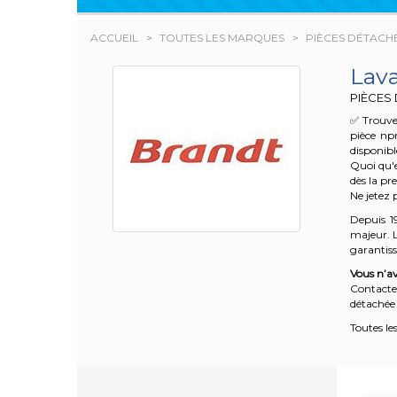
ACCUEIL
TOUTES LES MARQUES
PIÈCES DÉTACH
Lav
PIÈCES
✅ Trouve
pièce np
disponibl
Quoi qu'e
dès la pr
Ne jetez 
Depuis 1
majeur. L
garantisse
Vous n’av
Contacte
détachée 
Toutes le