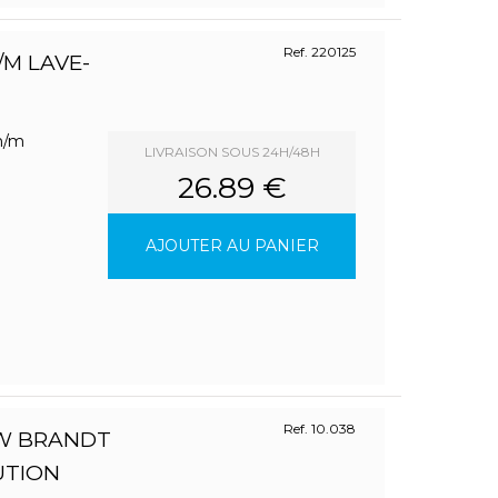
Ref. 220125
M LAVE-
 m/m
LIVRAISON SOUS 24H/48H
26.89 €
AJOUTER AU PANIER
Ref. 10.038
W BRANDT
UTION