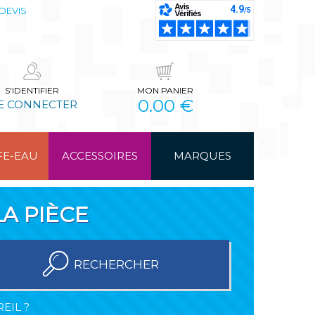
DEVIS
S'IDENTIFIER
MON PANIER
0.00 €
E CONNECTER
FE-EAU
ACCESSOIRES
MARQUES
A PIÈCE
RECHERCHER
EIL ?