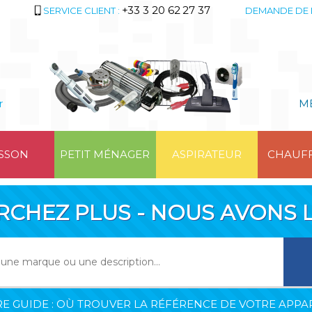
+33 3 20 62 27 37
SERVICE CLIENT :
DEMANDE DE 
r
M
SSON
PETIT MÉNAGER
ASPIRATEUR
CHAUF
RCHEZ PLUS - NOUS AVONS L
E GUIDE : OÙ TROUVER LA RÉFÉRENCE DE VOTRE APPAR