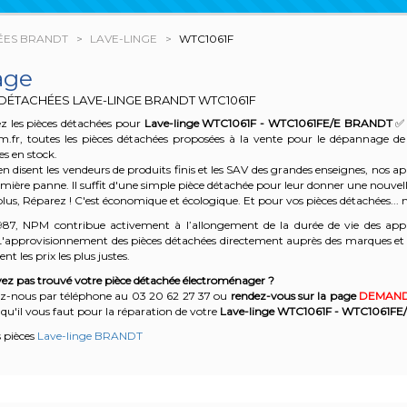
ÉES BRANDT
LAVE-LINGE
WTC1061F
age
 DÉTACHÉES LAVE-LINGE BRANDT
WTC1061F
z les pièces détachées pour
Lave-linge WTC1061F - WTC1061FE/E
BRANDT
✅ 
m.fr, toutes les pièces détachées proposées à la vente pour le dépannage d
es en stock.
n disent les vendeurs de produits finis et les SAV des grandes enseignes, nos
emière panne. Il suffit d'une simple pièce détachée pour leur donner une nouvell
plus, Réparez ! C'est économique et écologique. Et
pour vos pièces détachées... n
987, NPM contribue activement à l’allongement de la durée de vie des appa
'approvisionnement des pièces détachées directement auprès des marques et en
nt les prix les plus justes.
ez pas trouvé votre pièce détachée électroménager ?
z-nous par téléphone a
u 03 20 62 27 37
o
u
rendez-vous sur la page
DEMAND
qu'il vous faut pour la réparation de votre
Lave-linge WTC1061F - WTC1061FE
s pièces
Lave-linge BRANDT