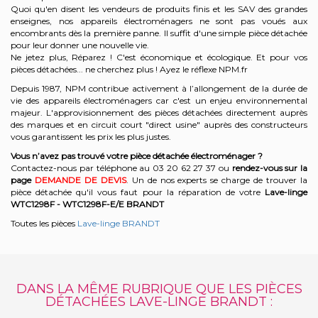
Quoi qu'en disent les vendeurs de produits finis et les SAV des grandes
enseignes, nos appareils électroménagers ne sont pas voués aux
encombrants dès la première panne. Il suffit d'une simple pièce détachée
pour leur donner une nouvelle vie.
Ne jetez plus, Réparez ! C'est économique et écologique. Et
pour vos
pièces détachées... ne cherchez plus ! Ayez le réflexe NPM.fr
Depuis 1987, NPM contribue activement à l’allongement de la durée de
vie des appareils électroménagers car c'est un enjeu environnemental
majeur. L'approvisionnement des pièces détachées directement auprès
des marques et en circuit court "direct usine" auprès des constructeurs
vous garantissent les prix les plus justes.
Vous n’avez pas trouvé votre pièce détachée électroménager ?
Contactez-nous par téléphone a
u 03 20 62 27 37
o
u
rendez-vous sur la
page
DEMANDE DE DEVIS
. Un de nos experts se charge de trouver la
pièce détachée qu'il vous faut pour la réparation de votre
Lave-linge
WTC1298F - WTC1298F-E/E
BRANDT
Toutes les pièces
Lave-linge BRANDT
DANS LA MÊME RUBRIQUE QUE LES PIÈCES
DÉTACHÉES LAVE-LINGE BRANDT :