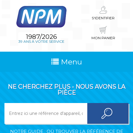
S'IDENTIFIER
1987/2026
MON PANIER
39 ANS À VOTRE SERVICE
Menu
NE CHERCHEZ PLUS - NOUS AVONS LA
PIÈCE
NOTRE GUIDE : OÙ TROUVER LA RÉFÉRENCE DE