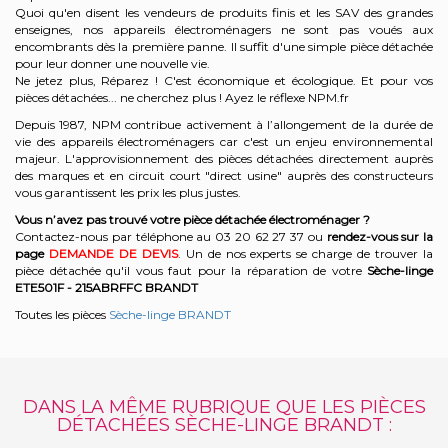
Quoi qu'en disent les vendeurs de produits finis et les SAV des grandes
enseignes, nos appareils électroménagers ne sont pas voués aux
encombrants dès la première panne. Il suffit d'une simple pièce détachée
pour leur donner une nouvelle vie.
Ne jetez plus, Réparez ! C'est économique et écologique. Et
pour vos
pièces détachées... ne cherchez plus ! Ayez le réflexe NPM.fr
Depuis 1987, NPM contribue activement à l’allongement de la durée de
vie des appareils électroménagers car c'est un enjeu environnemental
majeur. L'approvisionnement des pièces détachées directement auprès
des marques et en circuit court "direct usine" auprès des constructeurs
vous garantissent les prix les plus justes.
Vous n’avez pas trouvé votre pièce détachée électroménager ?
Contactez-nous par téléphone a
u 03 20 62 27 37
o
u
rendez-vous sur la
page
DEMANDE DE DEVIS
. Un de nos experts se charge de trouver la
pièce détachée qu'il vous faut pour la réparation de votre
Sèche-linge
ETE501F - 215ABRFFC
BRANDT
Toutes les pièces
Sèche-linge BRANDT
DANS LA MÊME RUBRIQUE QUE LES PIÈCES
DÉTACHÉES SÈCHE-LINGE BRANDT :