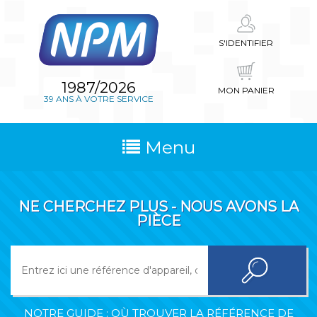
S'IDENTIFIER
1987/2026
MON PANIER
39 ANS À VOTRE SERVICE
Menu
NE CHERCHEZ PLUS - NOUS AVONS LA
PIÈCE
NOTRE GUIDE : OÙ TROUVER LA RÉFÉRENCE DE