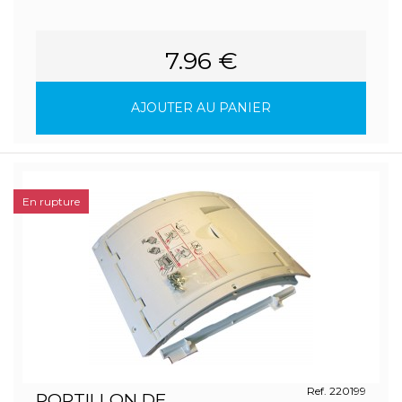
7.96 €
AJOUTER AU PANIER
En rupture
Ref. 220199
PORTILLON DE