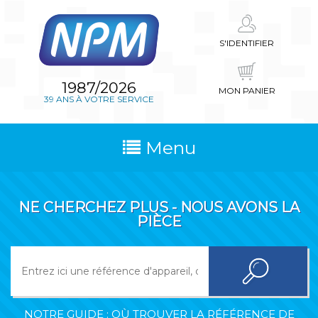
S'IDENTIFIER
1987/2026
MON PANIER
39 ANS À VOTRE SERVICE
Menu
NE CHERCHEZ PLUS - NOUS AVONS LA
PIÈCE
NOTRE GUIDE : OÙ TROUVER LA RÉFÉRENCE DE