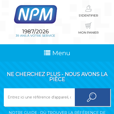
S'IDENTIFIER
1987/2026
MON PANIER
39 ANS À VOTRE SERVICE
Menu
NE CHERCHEZ PLUS - NOUS AVONS LA
PIÈCE
NOTRE GUIDE : OÙ TROUVER LA RÉFÉRENCE DE