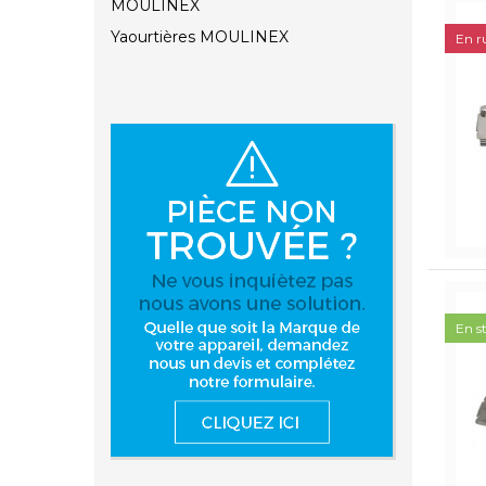
MOULINEX
Yaourtières MOULINEX
En r
En s