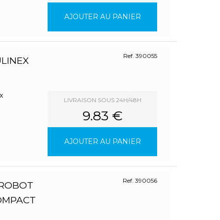
AJOUTER AU PANIER
Ref. 390055
ULINEX
x
LIVRAISON SOUS 24H/48H
9.83 €
AJOUTER AU PANIER
Ref. 390056
 ROBOT
OMPACT