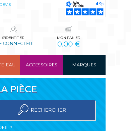
DEVIS
S'IDENTIFIER
MON PANIER
0.00 €
E CONNECTER
FE-EAU
ACCESSOIRES
MARQUES
A PIÈCE
RECHERCHER
EIL ?