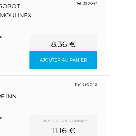
Ref. 390047
 ROBOT
 MOULINEX
x
8.36 €
AJOUTER AU PANIER
Ref. 390048
RE INN
x
LIVRAISON SOUS 24H/48H
11.16 €