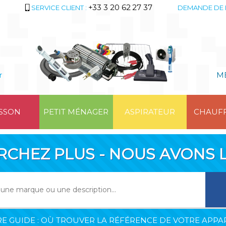
+33 3 20 62 27 37
SERVICE CLIENT :
DEMANDE DE 
r
M
SSON
PETIT MÉNAGER
ASPIRATEUR
CHAUF
RCHEZ PLUS - NOUS AVONS L
E GUIDE : OÙ TROUVER LA RÉFÉRENCE DE VOTRE APPAR