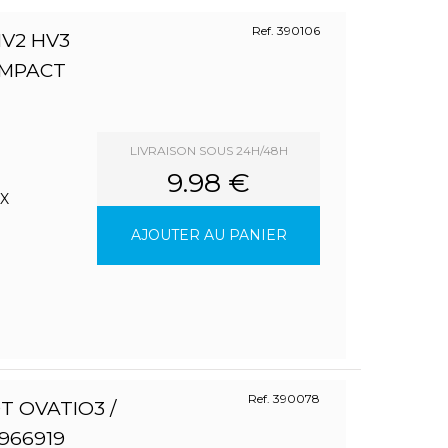
Ref. 390106
HV2 HV3
OMPACT
LIVRAISON SOUS 24H/48H
9.98 €
X
AJOUTER AU PANIER
Ref. 390078
 OVATIO3 /
966919