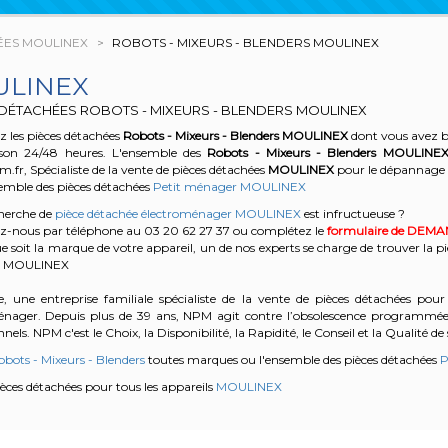
ÉES MOULINEX
ROBOTS - MIXEURS - BLENDERS MOULINEX
LINEX
 DÉTACHÉES ROBOTS - MIXEURS - BLENDERS MOULINEX
 les pièces détachées
Robots - Mixeurs - Blenders
MOULINEX
dont vous avez be
son 24/48 heures. L'ensemble des
Robots - Mixeurs - Blenders
MOULINE
r, Spécialiste de la vente de pièces détachées
MOULINEX
pour le dépannage
semble des pièces détachées
Petit ménager MOULINEX
cherche de
pièce détachée électroménager MOULINEX
est infructueuse ?
z-nous par téléphone au 03 20 62 27 37
ou complétez le
formulaire de DEM
e soit la marque de votre appareil, un de nos experts se charge de trouver la pi
 MOULINEX
, une entreprise familiale spécialiste de la vente de pièces détachées pour 
énager. Depuis plus de 39 ans, NPM agit contre l’obsolescence programmée e
nels. NPM c'est le Choix, la Disponibilité, la Rapidité, le Conseil et la Qualité de 
obots - Mixeurs - Blenders
toutes marques ou l'ensemble des pièces détachées
P
pièces détachées pour tous les appareils
MOULINEX