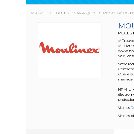
ACCUEIL
TOUTES LES MARQUES
PIÈCES DÉTACH
MOU
PIÈCES
✅ Trouvez
✅ Livrai
www.npm.f
Voir l'en
Votre re
Contacte
Quelle qu
ménager
NPM Lille
électrom
profession
Voir les
R
Voir les 