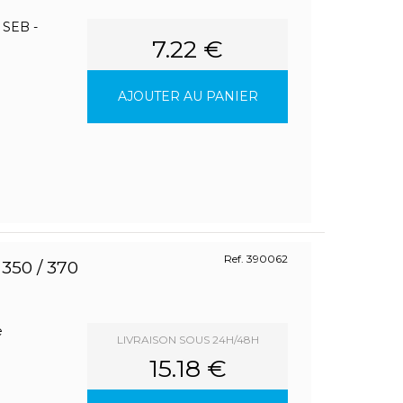
SEB -
7.22 €
AJOUTER AU PANIER
Ref. 390062
50 / 370
e
LIVRAISON SOUS 24H/48H
15.18 €