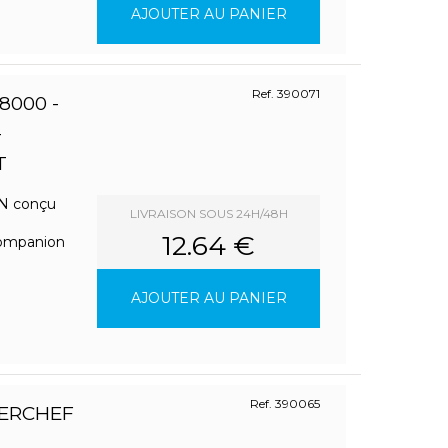
AJOUTER AU PANIER
Ref. 390071
8000 -
-
T
N conçu
LIVRAISON SOUS 24H/48H
12.64 €
ompanion
AJOUTER AU PANIER
Ref. 390065
ERCHEF