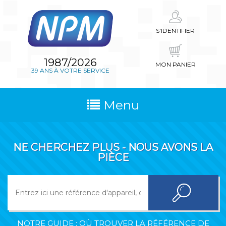
S'IDENTIFIER
1987/2026
MON PANIER
39 ANS À VOTRE SERVICE
Menu
NE CHERCHEZ PLUS - NOUS AVONS LA
PIÈCE
NOTRE GUIDE : OÙ TROUVER LA RÉFÉRENCE DE