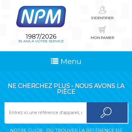
S'IDENTIFIER
1987/2026
MON PANIER
39 ANS À VOTRE SERVICE
Menu
NE CHERCHEZ PLUS - NOUS AVONS LA
PIÈCE
NOTRE GUIDE : OÙ TROUVER LA RÉFÉRENCE DE