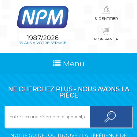
S'IDENTIFIER
1987/2026
MON PANIER
39 ANS À VOTRE SERVICE
Menu
NE CHERCHEZ PLUS - NOUS AVONS LA
PIÈCE
NOTRE GUIDE : OÙ TROUVER LA RÉFÉRENCE DE