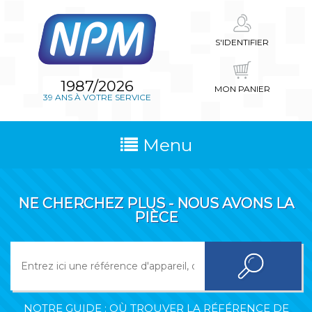
S'IDENTIFIER
1987/2026
MON PANIER
39 ANS À VOTRE SERVICE
Menu
NE CHERCHEZ PLUS - NOUS AVONS LA
PIÈCE
NOTRE GUIDE : OÙ TROUVER LA RÉFÉRENCE DE