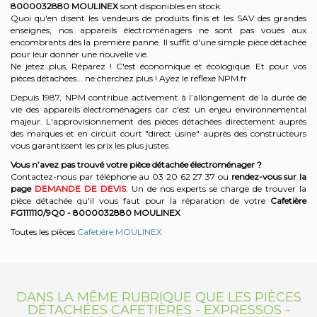
8000032880
MOULINEX
sont disponibles en stock.
Quoi qu'en disent les vendeurs de produits finis et les SAV des grandes
enseignes, nos appareils électroménagers ne sont pas voués aux
encombrants dès la première panne. Il suffit d'une simple pièce détachée
pour leur donner une nouvelle vie.
Ne jetez plus, Réparez ! C'est économique et écologique. Et
pour vos
pièces détachées... ne cherchez plus ! Ayez le réflexe NPM.fr
Depuis 1987, NPM contribue activement à l’allongement de la durée de
vie des appareils électroménagers car c'est un enjeu environnemental
majeur. L'approvisionnement des pièces détachées directement auprès
des marques et en circuit court "direct usine" auprès des constructeurs
vous garantissent les prix les plus justes.
Vous n’avez pas trouvé votre pièce détachée électroménager ?
Contactez-nous par téléphone a
u 03 20 62 27 37
o
u
rendez-vous sur la
page
DEMANDE DE DEVIS
. Un de nos experts se charge de trouver la
pièce détachée qu'il vous faut pour la réparation de votre
Cafetière
FG111110/9Q0 - 8000032880
MOULINEX
Toutes les pièces
Cafetière MOULINEX
DANS LA MÊME RUBRIQUE QUE LES PIÈCES
DÉTACHÉES CAFETIÈRES - EXPRESSOS -