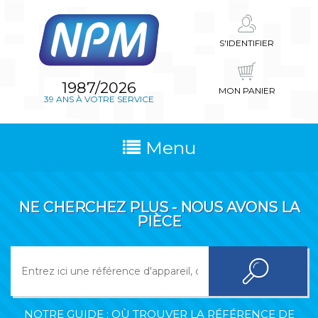
S'IDENTIFIER
1987/2026
MON PANIER
39 ANS À VOTRE SERVICE
Menu
NE CHERCHEZ PLUS - NOUS AVONS LA
PIÈCE
NOTRE GUIDE : OÙ TROUVER LA RÉFÉRENCE DE