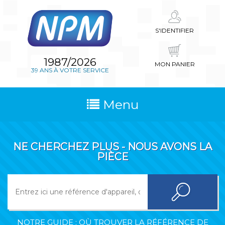
S'IDENTIFIER
1987/2026
MON PANIER
39 ANS À VOTRE SERVICE
Menu
NE CHERCHEZ PLUS - NOUS AVONS LA
PIÈCE
NOTRE GUIDE : OÙ TROUVER LA RÉFÉRENCE DE