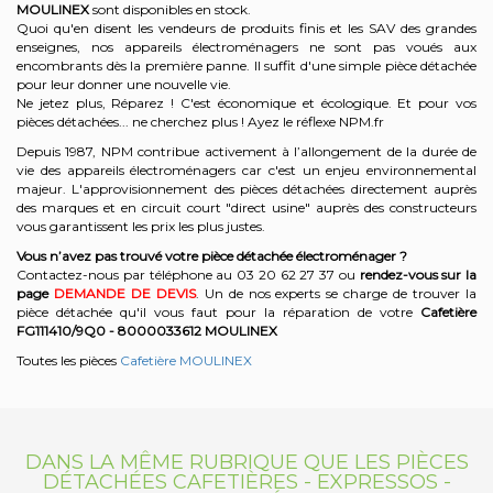
MOULINEX
sont disponibles en stock.
Quoi qu'en disent les vendeurs de produits finis et les SAV des grandes
enseignes, nos appareils électroménagers ne sont pas voués aux
encombrants dès la première panne. Il suffit d'une simple pièce détachée
pour leur donner une nouvelle vie.
Ne jetez plus, Réparez ! C'est économique et écologique. Et
pour vos
pièces détachées... ne cherchez plus ! Ayez le réflexe NPM.fr
Depuis 1987, NPM contribue activement à l’allongement de la durée de
vie des appareils électroménagers car c'est un enjeu environnemental
majeur. L'approvisionnement des pièces détachées directement auprès
des marques et en circuit court "direct usine" auprès des constructeurs
vous garantissent les prix les plus justes.
Vous n’avez pas trouvé votre pièce détachée électroménager ?
Contactez-nous par téléphone a
u 03 20 62 27 37
o
u
rendez-vous sur la
page
DEMANDE DE DEVIS
. Un de nos experts se charge de trouver la
pièce détachée qu'il vous faut pour la réparation de votre
Cafetière
FG111410/9Q0 - 8000033612
MOULINEX
Toutes les pièces
Cafetière MOULINEX
DANS LA MÊME RUBRIQUE QUE LES PIÈCES
DÉTACHÉES CAFETIÈRES - EXPRESSOS -