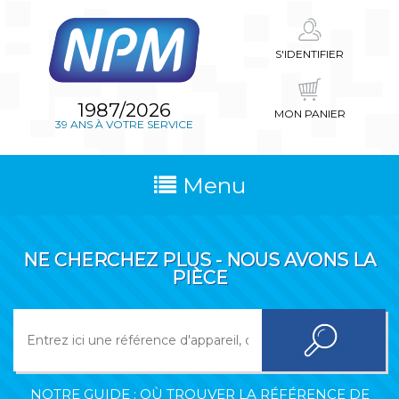
S'IDENTIFIER
1987/2026
MON PANIER
39 ANS À VOTRE SERVICE
Menu
NE CHERCHEZ PLUS - NOUS AVONS LA
PIÈCE
NOTRE GUIDE : OÙ TROUVER LA RÉFÉRENCE DE