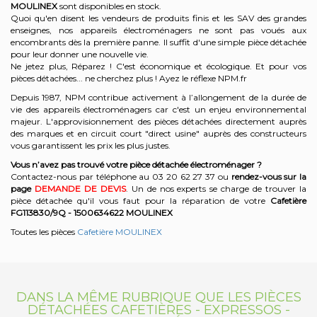
MOULINEX
sont disponibles en stock.
Quoi qu'en disent les vendeurs de produits finis et les SAV des grandes
enseignes, nos appareils électroménagers ne sont pas voués aux
encombrants dès la première panne. Il suffit d'une simple pièce détachée
pour leur donner une nouvelle vie.
Ne jetez plus, Réparez ! C'est économique et écologique. Et
pour vos
pièces détachées... ne cherchez plus ! Ayez le réflexe NPM.fr
Depuis 1987, NPM contribue activement à l’allongement de la durée de
vie des appareils électroménagers car c'est un enjeu environnemental
majeur. L'approvisionnement des pièces détachées directement auprès
des marques et en circuit court "direct usine" auprès des constructeurs
vous garantissent les prix les plus justes.
Vous n’avez pas trouvé votre pièce détachée électroménager ?
Contactez-nous par téléphone a
u 03 20 62 27 37
o
u
rendez-vous sur la
page
DEMANDE DE DEVIS
. Un de nos experts se charge de trouver la
pièce détachée qu'il vous faut pour la réparation de votre
Cafetière
FG113830/9Q - 1500634622
MOULINEX
Toutes les pièces
Cafetière MOULINEX
DANS LA MÊME RUBRIQUE QUE LES PIÈCES
DÉTACHÉES CAFETIÈRES - EXPRESSOS -