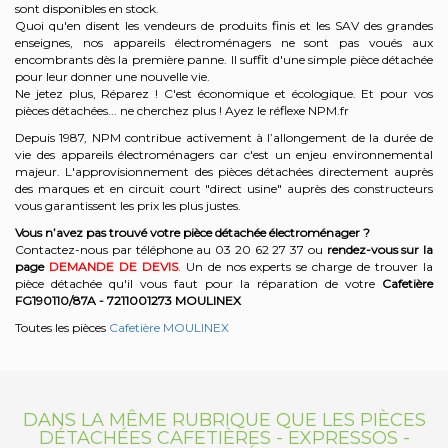
sont disponibles en stock.
Quoi qu'en disent les vendeurs de produits finis et les SAV des grandes
enseignes, nos appareils électroménagers ne sont pas voués aux
encombrants dès la première panne. Il suffit d'une simple pièce détachée
pour leur donner une nouvelle vie.
Ne jetez plus, Réparez ! C'est économique et écologique. Et
pour vos
pièces détachées... ne cherchez plus ! Ayez le réflexe NPM.fr
Depuis 1987, NPM contribue activement à l’allongement de la durée de
vie des appareils électroménagers car c'est un enjeu environnemental
majeur. L'approvisionnement des pièces détachées directement auprès
des marques et en circuit court "direct usine" auprès des constructeurs
vous garantissent les prix les plus justes.
Vous n’avez pas trouvé votre pièce détachée électroménager ?
Contactez-nous par téléphone a
u 03 20 62 27 37
o
u
rendez-vous sur la
page
DEMANDE DE DEVIS
. Un de nos experts se charge de trouver la
pièce détachée qu'il vous faut pour la réparation de votre
Cafetière
FG190110/87A - 7211001273
MOULINEX
Toutes les pièces
Cafetière MOULINEX
DANS LA MÊME RUBRIQUE QUE LES PIÈCES
DÉTACHÉES CAFETIÈRES - EXPRESSOS -