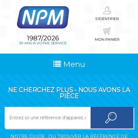
S'IDENTIFIER
1987/2026
MON PANIER
39 ANS À VOTRE SERVICE
Menu
NE CHERCHEZ PLUS - NOUS AVONS LA
PIÈCE
NOTRE GUIDE : OÙ TROUVER LA RÉFÉRENCE DE