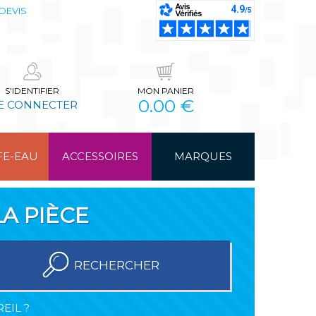
DEVIS
S'IDENTIFIER
MON PANIER
0.00 €
E CONNECTER
FE-EAU
ACCESSOIRES
MARQUES
A PIÈCE
RECHERCHER
EIL ?