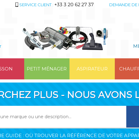
+33 3 20 62 27 37
SERVICE CLIENT :
DEMANDE DE 
r
M
SSON
PETIT MÉNAGER
ASPIRATEUR
CHAUF
RCHEZ PLUS - NOUS AVONS L
E GUIDE : OÙ TROUVER LA RÉFÉRENCE DE VOTRE APPAR