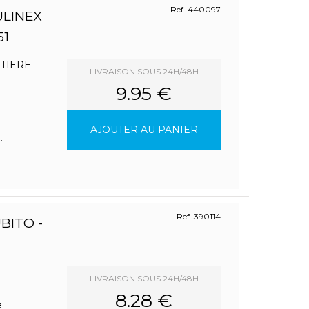
Ref. 440097
ULINEX
51
ETIERE
LIVRAISON SOUS 24H/48H
9.95 €
AJOUTER AU PANIER
.
Ref. 390114
BITO -
LIVRAISON SOUS 24H/48H
8.28 €
e