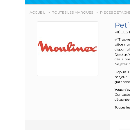
ACCUEIL
TOUTES LES MARQUES
PIÈCES DÉTACH
Pet
PIÈCES 
✅ Trouvez
pièce npm
disponibl
Quoi qu'e
dès la pr
Ne jetez 
Depuis 1
majeur. L
garantisse
Vous n’av
Contacte
détachée 
Toutes le