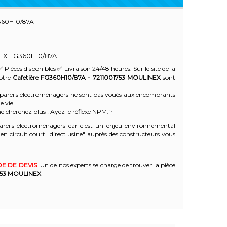
360H10/87A
NEX
FG360H10/87A
✅ Pièces disponibles ✅ Livraison 24/48 heures. Sur le site de la
votre
Cafetière FG360H10/87A - 7211001753
MOULINEX
sont
 appareils électroménagers ne sont pas voués aux encombrants
e vie.
e cherchez plus ! Ayez le réflexe NPM.fr
reils électroménagers car c'est un enjeu environnemental
 circuit court "direct usine" auprès des constructeurs vous
E DE DEVIS
. Un de nos experts se charge de trouver la pièce
53
MOULINEX