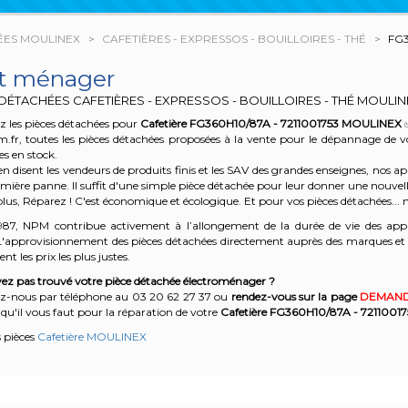
ÉES MOULINEX
CAFETIÈRES - EXPRESSOS - BOUILLOIRES - THÉ
FG
it ménager
DÉTACHÉES CAFETIÈRES - EXPRESSOS - BOUILLOIRES - THÉ MOULI
 les pièces détachées pour
Cafetière FG360H10/87A - 7211001753
MOULINEX
.fr, toutes les pièces détachées proposées à la vente pour le dépannage de 
es en stock.
n disent les vendeurs de produits finis et les SAV des grandes enseignes, nos
emière panne. Il suffit d'une simple pièce détachée pour leur donner une nouvell
plus, Réparez ! C'est économique et écologique. Et
pour vos pièces détachées... n
987, NPM contribue activement à l’allongement de la durée de vie des appa
'approvisionnement des pièces détachées directement auprès des marques et en
nt les prix les plus justes.
ez pas trouvé votre pièce détachée électroménager ?
z-nous par téléphone a
u 03 20 62 27 37
o
u
rendez-vous sur la page
DEMAND
qu'il vous faut pour la réparation de votre
Cafetière FG360H10/87A - 72110017
s pièces
Cafetière MOULINEX