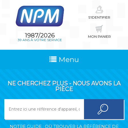
S'IDENTIFIER
1987/2026
MON PANIER
39 ANS À VOTRE SERVICE
Menu
NE CHERCHEZ PLUS - NOUS AVONS LA
PIÈCE
NOTRE GUIDE : OÙ TROUVER LA RÉFÉRENCE DE