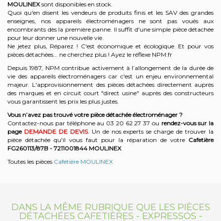
MOULINEX
sont disponibles en stock.
Quoi qu'en disent les vendeurs de produits finis et les SAV des grandes
enseignes, nos appareils électroménagers ne sont pas voués aux
encombrants dès la première panne. Il suffit d'une simple pièce détachée
pour leur donner une nouvelle vie.
Ne jetez plus, Réparez ! C'est économique et écologique. Et
pour vos
pièces détachées... ne cherchez plus ! Ayez le réflexe NPM.fr
Depuis 1987, NPM contribue activement à l’allongement de la durée de
vie des appareils électroménagers car c'est un enjeu environnemental
majeur. L'approvisionnement des pièces détachées directement auprès
des marques et en circuit court "direct usine" auprès des constructeurs
vous garantissent les prix les plus justes.
Vous n’avez pas trouvé votre pièce détachée électroménager ?
Contactez-nous par téléphone a
u 03 20 62 27 37
o
u
rendez-vous sur la
page
DEMANDE DE DEVIS
. Un de nos experts se charge de trouver la
pièce détachée qu'il vous faut pour la réparation de votre
Cafetière
FG260113/87B - 7211001844
MOULINEX
Toutes les pièces
Cafetière MOULINEX
DANS LA MÊME RUBRIQUE QUE LES PIÈCES
DÉTACHÉES CAFETIÈRES - EXPRESSOS -