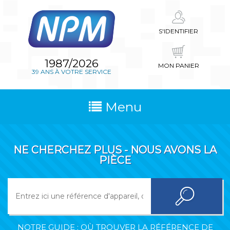
S'IDENTIFIER
1987/2026
MON PANIER
39 ANS À VOTRE SERVICE
Menu
NE CHERCHEZ PLUS - NOUS AVONS LA
PIÈCE
NOTRE GUIDE : OÙ TROUVER LA RÉFÉRENCE DE