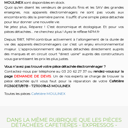
MOULINEX
sont disponibles en stock.
Quoi qu'en disent les vendeurs de produits finis et les SAV des grandes
enseignes, nos appareils électroménagers ne sont pas voués aux
encombrants dès la première panne. Il suffit d'une simple pièce détachée
pour leur donner une nouvelle vie.
Ne jetez plus, Réparez ! C'est économique et écologique. Et
pour vos
pièces détachées... ne cherchez plus ! Ayez le réflexe NPM.fr
Depuis 1987, NPM contribue activement à l’allongement de la durée de
vie des appareils électroménagers car c'est un enjeu environnemental
majeur. L'approvisionnement des pièces détachées directement auprès
des marques et en circuit court "direct usine" auprès des constructeurs
vous garantissent les prix les plus justes.
Vous n’avez pas trouvé votre pièce détachée électroménager ?
Contactez-nous par téléphone a
u 03 20 62 27 37
o
u
rendez-vous sur la
page
DEMANDE DE DEVIS
. Un de nos experts se charge de trouver la
pièce détachée qu'il vous faut pour la réparation de votre
Cafetière
FG360E11/87B - 7211001843
MOULINEX
Toutes les pièces
Cafetière MOULINEX
DANS LA MÊME RUBRIQUE QUE LES PIÈCES
DÉTACHÉES CAFETIÈRES - EXPRESSOS -